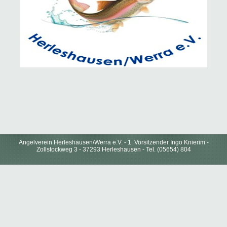
Angelverein Herleshausen/Werra e.V. - 1. Vorsitzender Ingo Knierim -
Zollstockweg 3 - 37293 Herleshausen - Tel. (05654) 804